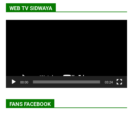
WEB TV SIDWAYA
Lecteur
vidéo
00:00
03:24
FANS FACEBOOK