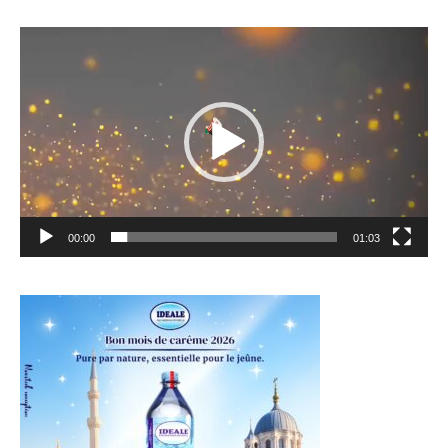
Lecteur
vidéo
00:00
01:03