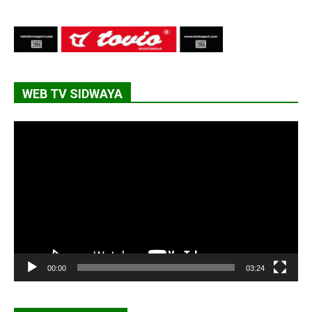
WEB TV SIDWAYA
Lecteur
vidéo
00:00
03:24