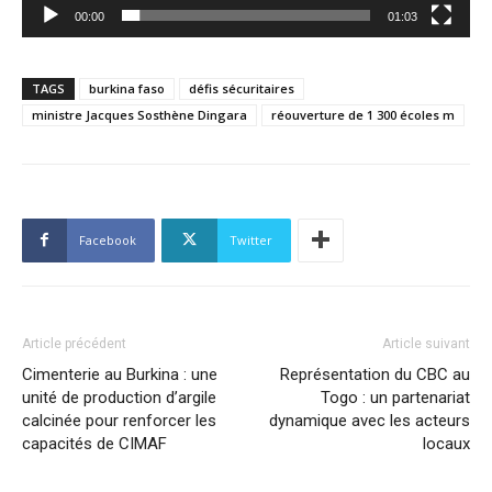
00:00
01:03
TAGS
burkina faso
défis sécuritaires
ministre Jacques Sosthène Dingara
réouverture de 1 300 écoles m
Facebook
Twitter
Article précédent
Article suivant
Cimenterie au Burkina : une
Représentation du CBC au
unité de production d’argile
Togo : un partenariat
calcinée pour renforcer les
dynamique avec les acteurs
capacités de CIMAF
locaux