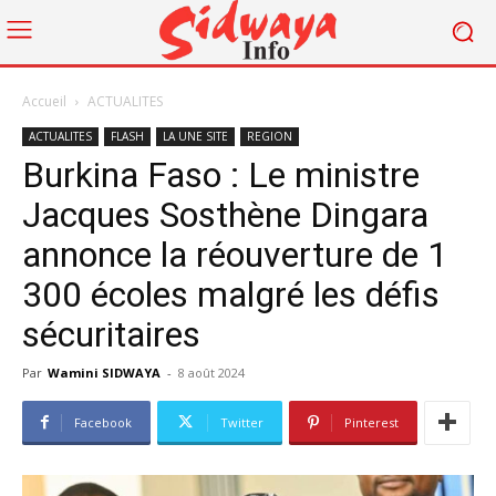
Accueil
ACTUALITES
ACTUALITES
FLASH
LA UNE SITE
REGION
Burkina Faso : Le ministre
Jacques Sosthène Dingara
annonce la réouverture de 1
300 écoles malgré les défis
sécuritaires
Par
Wamini SIDWAYA
-
8 août 2024
Facebook
Twitter
Pinterest