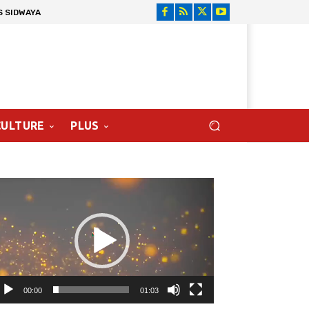
S SIDWAYA
CULTURE
PLUS
cteur
déo
00:00
01:03