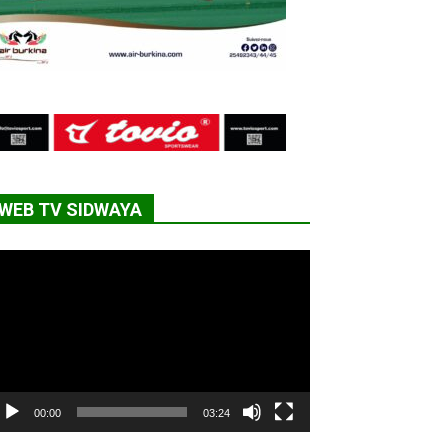
WEB TV SIDWAYA
cteur
déo
00:00
03:24