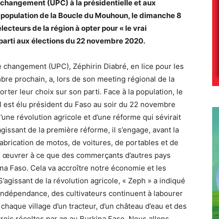
e changement (UPC) à la présidentielle et aux
 la population de la Boucle du Mouhoun, le dimanche 8
ecteurs de la région à opter pour « le vrai
parti aux élections du 22 novembre 2020.
le changement (UPC), Zéphirin Diabré, en lice pour les
mbre prochain, a, lors de son meeting régional de la
rter leur choix sur son parti. Face à la population, le
l est élu président du Faso au soir du 22 novembre
 d’une révolution agricole et d’une réforme qui sévirait
gissant de la première réforme, il s’engage, avant la
abrication de motos, de voitures, de portables et de
ons œuvrer à ce que des commerçants d’autres pays
ina Faso. Cela va accroître notre économie et les
 S’agissant de la révolution agricole, « Zeph » a indiqué
’indépendance, des cultivateurs continuent à labourer
 chaque village d’un tracteur, d’un château d’eau et des
 trois récoltes par an au Burkina Faso. Nous allons