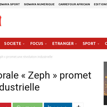
IDWAYA SPORT
SIDWAYA NUMERIQUE
CARREFOUR AFRICAIN
EDITION
SOCIETE
FOCUS
ETRANGER
SPORT
h » promet une révolution industrielle
Le
vi
rale « Zeph » promet
dustrielle