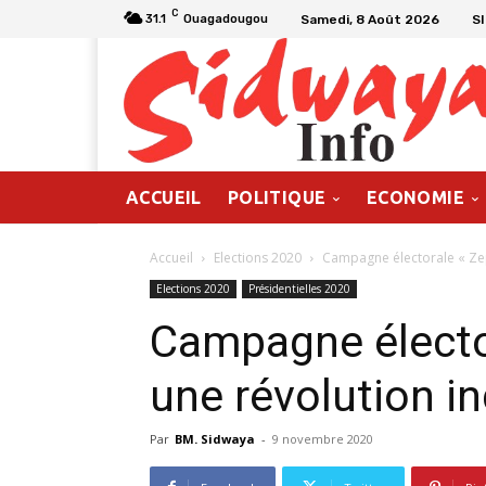
C
Samedi, 8 Août 2026
S
31.1
Ouagadougou
ACCUEIL
POLITIQUE
ECONOMIE
Accueil
Elections 2020
Campagne électorale « Zep
Elections 2020
Présidentielles 2020
Campagne électo
une révolution in
Par
BM. Sidwaya
-
9 novembre 2020