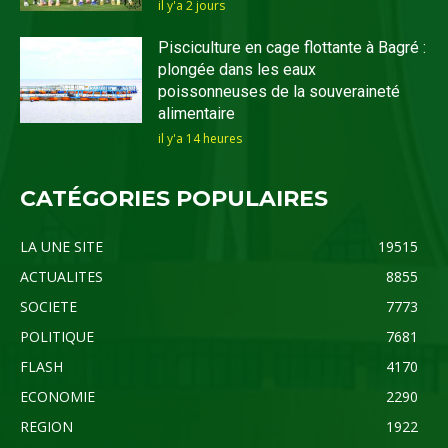
il y'a 2 jours
Pisciculture en cage flottante à Bagré :
plongée dans les eaux
poissonneuses de la souveraineté
alimentaire
il y'a 14 heures
CATÉGORIES POPULAIRES
LA UNE SITE
19515
ACTUALITES
8855
SOCIETE
7773
POLITIQUE
7681
FLASH
4170
ECONOMIE
2290
REGION
1922