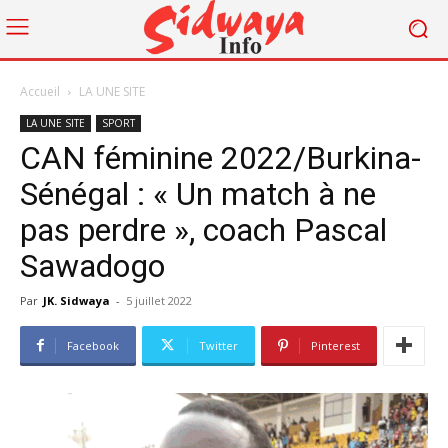
Accueil
LA UNE SITE
LA UNE SITE
SPORT
CAN féminine 2022/Burkina-
Sénégal : « Un match à ne
pas perdre », coach Pascal
Sawadogo
Par
JK. Sidwaya
-
5 juillet 2022
Facebook
Twitter
Pinterest