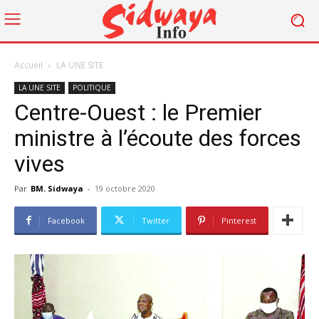
Accueil
LA UNE SITE
LA UNE SITE
POLITIQUE
Centre-Ouest : le Premier
ministre à l’écoute des forces
vives
Par
BM. Sidwaya
-
19 octobre 2020
Facebook
Twitter
Pinterest