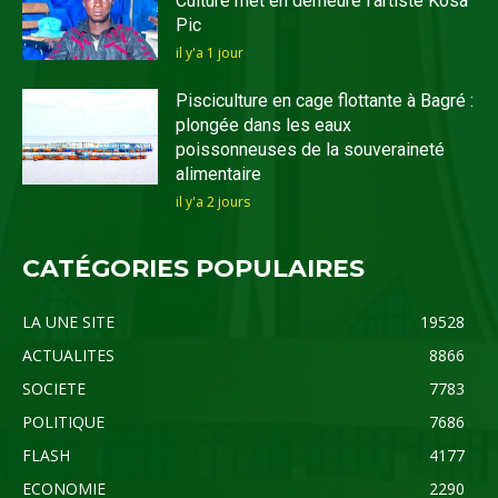
Culture met en demeure l’artiste Kosa
Pic
il y'a 1 jour
Pisciculture en cage flottante à Bagré :
plongée dans les eaux
poissonneuses de la souveraineté
alimentaire
il y'a 2 jours
CATÉGORIES POPULAIRES
LA UNE SITE
19528
ACTUALITES
8866
SOCIETE
7783
POLITIQUE
7686
FLASH
4177
ECONOMIE
2290