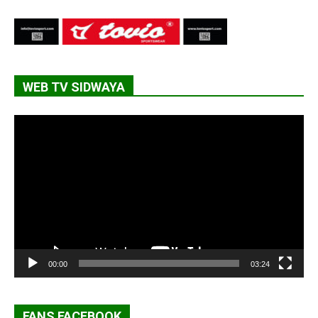
WEB TV SIDWAYA
Lecteur
vidéo
00:00
03:24
FANS FACEBOOK