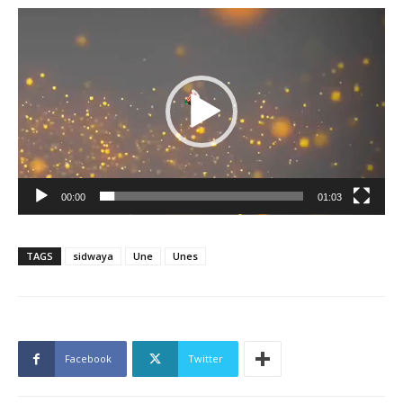
Lecteur
vidéo
00:00
01:03
TAGS
sidwaya
Une
Unes
Facebook
Twitter