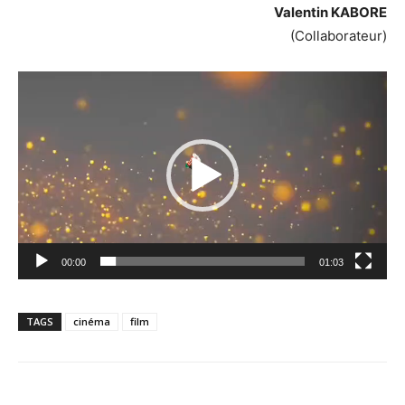
Valentin KABORE
(Collaborateur)
Lecteur
vidéo
00:00
01:03
TAGS
cinéma
film