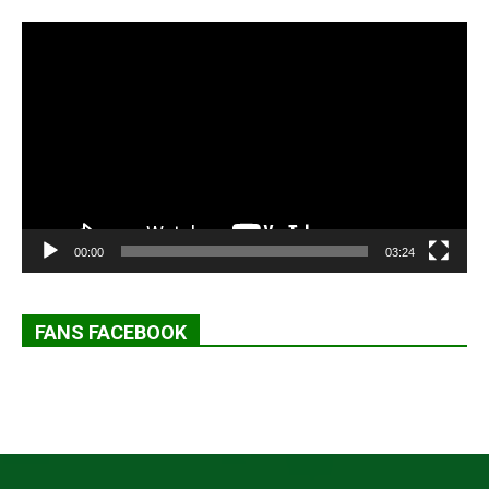
Lecteur
vidéo
00:00
03:24
FANS FACEBOOK