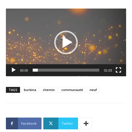
Lecteur
vidéo
00:00
01:03
TAGS
burkina
chemin
communauté
neuf
Facebook
Twitter