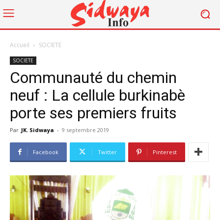
Accueil
SOCIETE
SOCIETE
Communauté du chemin
neuf : La cellule burkinabè
porte ses premiers fruits
Par
JK. Sidwaya
-
9 septembre 2019
Facebook
Twitter
Pinterest