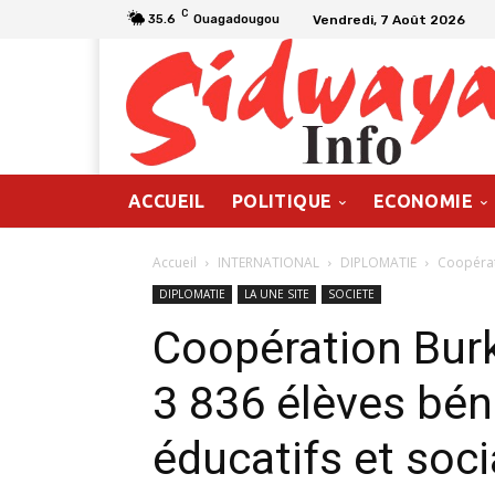
C
Vendredi, 7 Août 2026
35.6
Ouagadougou
ACCUEIL
POLITIQUE
ECONOMIE
Accueil
INTERNATIONAL
DIPLOMATIE
Coopérati
DIPLOMATIE
LA UNE SITE
SOCIETE
Coopération Burk
3 836 élèves bén
éducatifs et soc