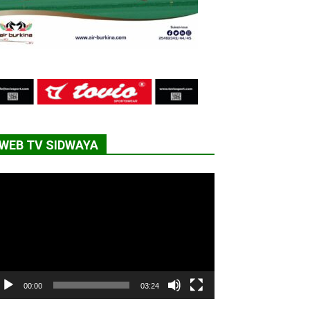
WEB TV SIDWAYA
cteur
déo
00:00
03:24