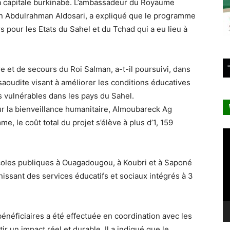
la capitale burkinabè. L’ambassadeur du Royaume
in Abdulrahman Aldosari, a expliqué que le programme
 pour les Etats du Sahel et du Tchad qui a eu lieu à
re et de secours du Roi Salman, a-t-il poursuivi, dans
 saoudite visant à améliorer les conditions éducatives
us vulnérables dans les pays du Sahel.
ur la bienveillance humanitaire, Almoubareck Ag
 le coût total du projet s’élève à plus d’1, 159
Le
vi
écoles publiques à Ouagadougou, à Koubri et à Saponé
issant des services éducatifs et sociaux intégrés à 3
bénéficiaires a été effectuée en coordination avec les
r un impact réel et durable. Il a indiqué que le