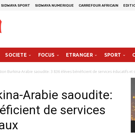
SIDWAYA SPORT
SIDWAYA NUMERIQUE
CARREFOUR AFRICAIN
EDITI
SOCIETE
FOCUS
ETRANGER
SPORT
on Burkina-Arabie saoudite: 3 836 élèves bénéficient de services éducatifs et 
Le
vi
ina-Arabie saoudite:
éficient de services
iaux