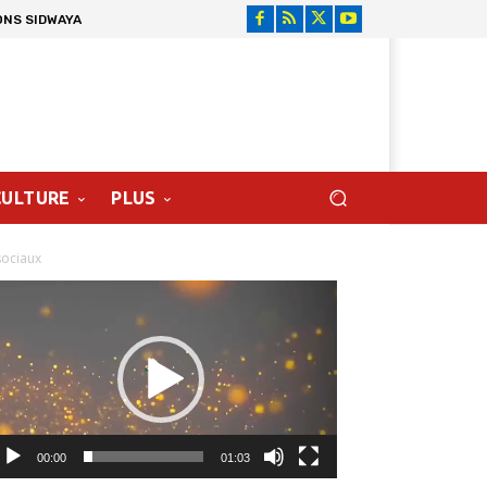
ONS SIDWAYA
CULTURE
PLUS
sociaux
cteur
déo
00:00
01:03