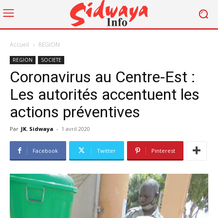
Accueil
REGION
REGION
SOCIETE
Coronavirus au Centre-Est :
Les autorités accentuent les
actions préventives
Par
JK. Sidwaya
-
1 avril 2020
Facebook
Twitter
Pinterest