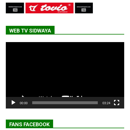
WEB TV SIDWAYA
Lecteur
vidéo
00:00
03:24
FANS FACEBOOK