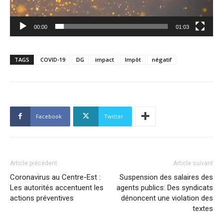
00:00
01:03
TAGS
COVID-19
DG
impact
Impôt
négatif
Facebook
Twitter
Article précédent
Article suivant
Coronavirus au Centre-Est :
Suspension des salaires des
Les autorités accentuent les
agents publics: Des syndicats
actions préventives
dénoncent une violation des
textes