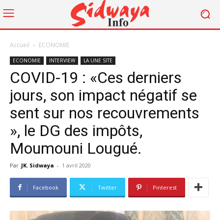
Accueil
ECONOMIE
ECONOMIE
INTERVIEW
LA UNE SITE
COVID-19 : «Ces derniers
jours, son impact négatif se
sent sur nos recouvrements
», le DG des impôts,
Moumouni Lougué.
Par
JK. Sidwaya
-
1 avril 2020
Facebook
Twitter
Pinterest