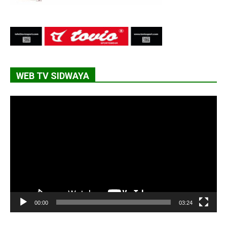
WEB TV SIDWAYA
Lecteur
vidéo
00:00
03:24