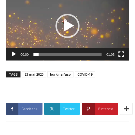
vidéo
00:00
01:03
TAGS
23 mai 2020
burkina faso
COVID-19
Facebook
Twitter
Pinterest