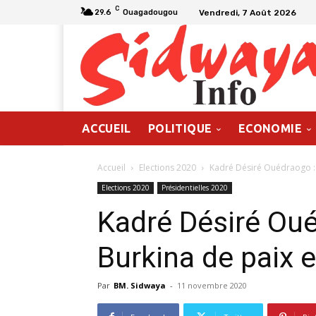
C
Vendredi, 7 Août 2026
29.6
Ouagadougou
ACCUEIL
POLITIQUE
ECONOMIE
Accueil
Elections 2020
Kadré Désiré Ouédraogo : 
Elections 2020
Présidentielles 2020
Kadré Désiré Oué
Burkina de paix e
Par
BM. Sidwaya
-
11 novembre 2020