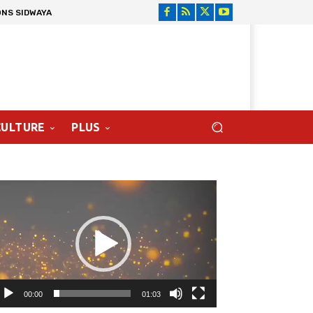
ONS SIDWAYA
CULTURE
PLUS
cteur
déo
00:00
01:03