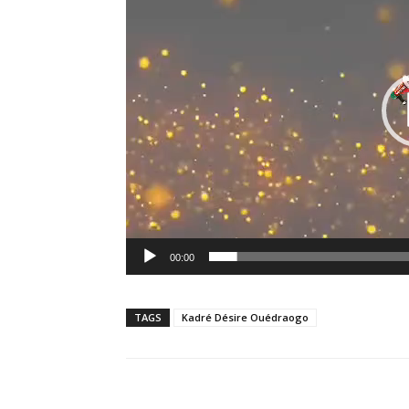
00:00
TAGS
Kadré Désire Ouédraogo