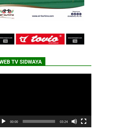
WEB TV SIDWAYA
cteur
déo
00:00
03:24