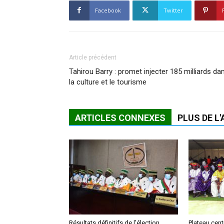
Facebook
Twitter
Article précédent
Tahirou Barry : promet injecter 185 milliards da
la culture et le tourisme
ARTICLES CONNEXES
PLUS DE L
Résultats définitifs de l’élection
Plateau cent