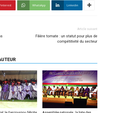
Pinterest
WhatsApp
Linkedin
Article suivant
ns
Filière tomate : un statut pour plus de
compétitivité du secteur
'AUTEUR
ral: le Ganzourgou félicite
Assemblée nationale : la liste des