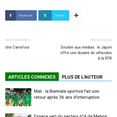
Facebook
Twitter
Article précédent
Article suivant
Une Carrefour
Soutien aux médias : le Japon
offre une dizaine de véhicules
à la RTB
ARTICLES CONNEXES
PLUS DE L'AUTEUR
Mali : la Biennale sportive fait son
retour après 36 ans d’interruption
Espace vert du secteur n°4 de Manga: