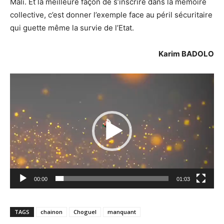
Mali. Et la meilleure façon de s’inscrire dans la mémoire
collective, c’est donner l’exemple face au péril sécuritaire
qui guette même la survie de l’Etat.
Karim BADOLO
Lecteur
vidéo
00:00
01:03
TAGS
chainon
Choguel
manquant