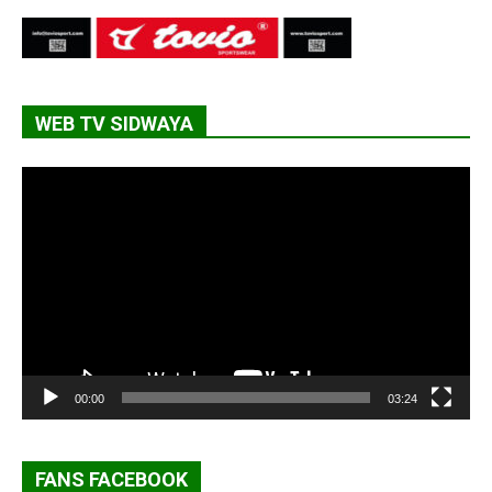
WEB TV SIDWAYA
Lecteur
vidéo
00:00
03:24
FANS FACEBOOK