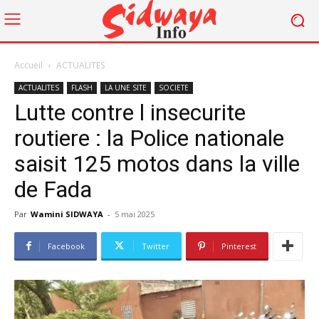
Accueil
ACTUALITES
ACTUALITES
FLASH
LA UNE SITE
SOCIETE
Lutte contre l insecurite
routiere : la Police nationale
saisit 125 motos dans la ville
de Fada
Par
Wamini SIDWAYA
-
5 mai 2025
Facebook
Twitter
Pinterest