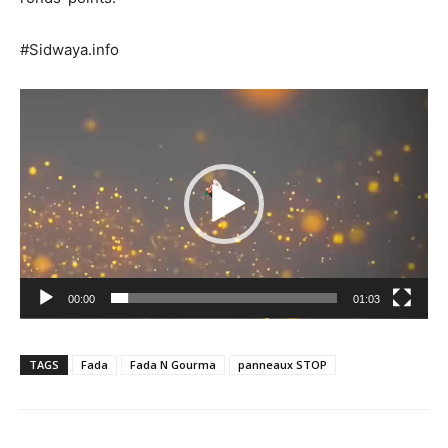
#Sidwaya.info
Lecteur
vidéo
00:00
01:03
TAGS
Fada
Fada N Gourma
panneaux STOP