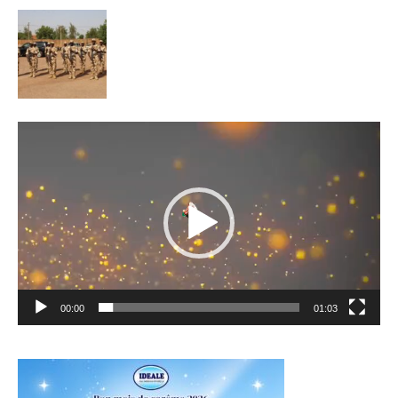
Lecteur
vidéo
00:00
01:03