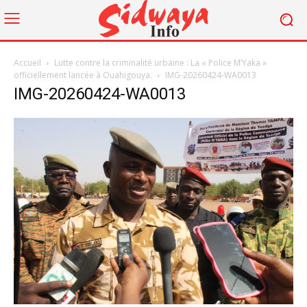
Accueil
Lutte contre la criminalité urbaine : La « Police M’Yaka »
officiellement lancée à Ouahigouya.
IMG-20260424-WA0013
IMG-20260424-WA0013