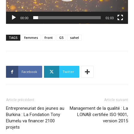
00:00
01:03
TAGS
femmes
front
G5
sahel
Facebook
Twitter
Article précédent
Article suivant
Entrepreneuriat des jeunes au
Management de la qualité : La
Burkina : La Fondation Tony
LONAB certifiée ISO 9001,
Elumelu va financer 2100
version 2015
projets