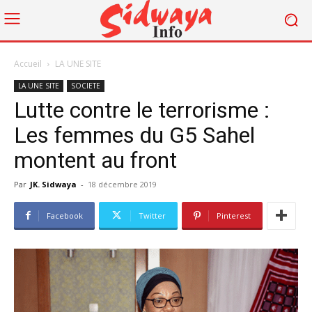
Accueil
LA UNE SITE
LA UNE SITE
SOCIETE
Lutte contre le terrorisme :
Les femmes du G5 Sahel
montent au front
Par
JK. Sidwaya
-
18 décembre 2019
Facebook
Twitter
Pinterest