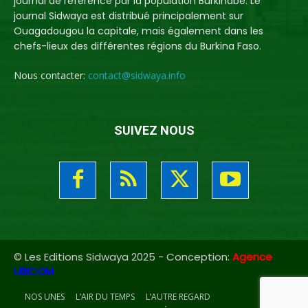
journal de référence par la population Burkinabè. Le
journal Sidwaya est distribué principalement sur
Ouagadougou la capitale, mais également dans les
chefs-lieux des différentes régions du Burkina Faso.
Nous contacter:
contact@sidwaya.info
SUIVEZ NOUS
© Les Editions Sidwaya 2025 - Conception:
Agence
UBICOM
NOS UNES
L’AIR DU TEMPS
L’AUTRE REGARD