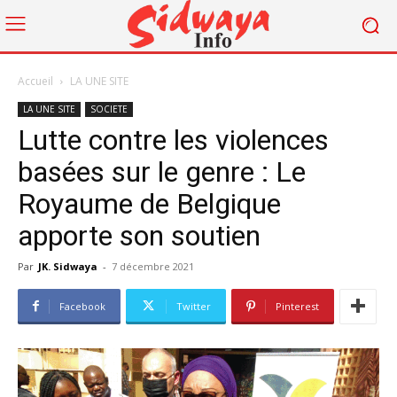
Accueil
LA UNE SITE
LA UNE SITE
SOCIETE
Lutte contre les violences
basées sur le genre : Le
Royaume de Belgique
apporte son soutien
Par
JK. Sidwaya
-
7 décembre 2021
Facebook
Twitter
Pinterest