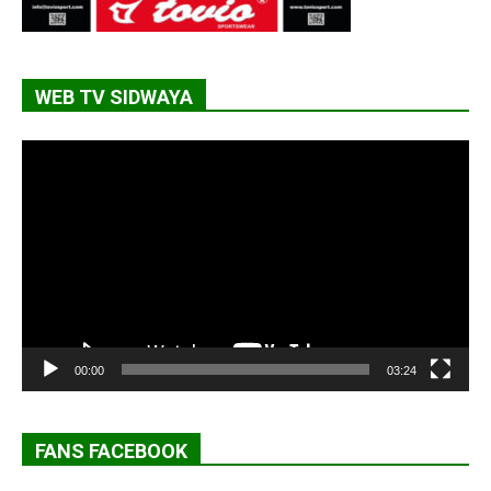
WEB TV SIDWAYA
Lecteur
vidéo
00:00
03:24
FANS FACEBOOK