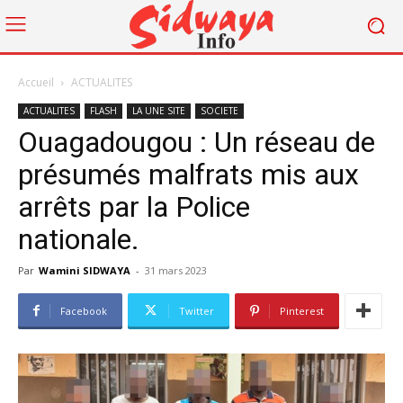
Accueil
ACTUALITES
ACTUALITES
FLASH
LA UNE SITE
SOCIETE
Ouagadougou : Un réseau de
présumés malfrats mis aux
arrêts par la Police
nationale.
Par
Wamini SIDWAYA
-
31 mars 2023
Facebook
Twitter
Pinterest