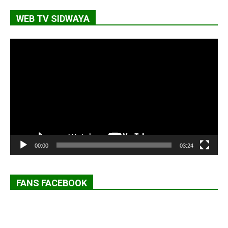
WEB TV SIDWAYA
Lecteur
vidéo
00:00
03:24
FANS FACEBOOK