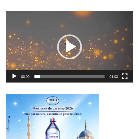
Lecteur
vidéo
00:00
01:03