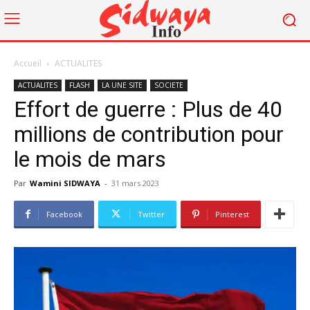
Accueil
ACTUALITES
ACTUALITES
FLASH
LA UNE SITE
SOCIETE
Effort de guerre : Plus de 40
millions de contribution pour
le mois de mars
Par
Wamini SIDWAYA
-
31 mars 2023
Facebook
Twitter
Pinterest