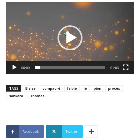
Lecteur
vidéo
00:00
01:03
TAGS
Blaise
compaoré
faible
le
pion
procès
sankara
Thomas
Facebook
Twitter