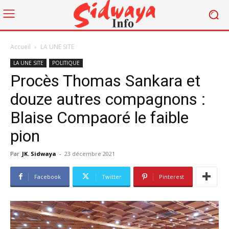
Accueil
LA UNE SITE
LA UNE SITE
POLITIQUE
Procès Thomas Sankara et
douze autres compagnons :
Blaise Compaoré le faible
pion
Par
JK. Sidwaya
-
23 décembre 2021
Facebook
Twitter
Pinterest