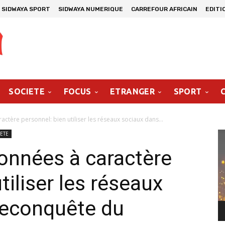
SIDWAYA SPORT
SIDWAYA NUMERIQUE
CARREFOUR AFRICAIN
EDITI
SOCIETE
FOCUS
ETRANGER
SPORT
ctère personnel: bien utiliser les réseaux sociaux dans...
Le
ETE
vi
onnées à caractère
tiliser les réseaux
reconquête du