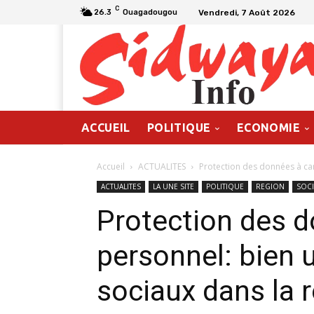
C
Vendredi, 7 Août 2026
26.3
Ouagadougou
ACCUEIL
POLITIQUE
ECONOMIE
Accueil
ACTUALITES
Protection des données à cara
ACTUALITES
LA UNE SITE
POLITIQUE
REGION
SOCI
Protection des d
personnel: bien u
sociaux dans la 