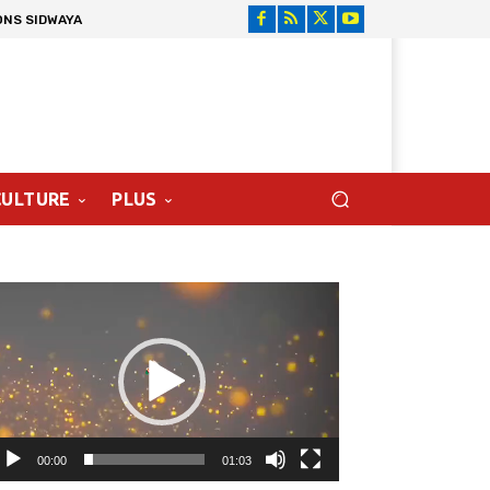
ONS SIDWAYA
CULTURE
PLUS
cteur
déo
00:00
01:03