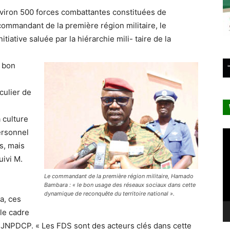
nviron 500 forces combattantes constituées de
 commandant de la première région militaire, le
iative saluée par la hiérarchie mili- taire de la
e bon
culier de
 culture
ersonnel
Le
vi
s, mais
uivi M.
Le commandant de la première région militaire, Hamado
Bambara : « le bon usage des réseaux sociaux dans cette
dynamique de reconquête du territoire national ».
a, ces
 le cadre
a JNPDCP. « Les FDS sont des acteurs clés dans cette