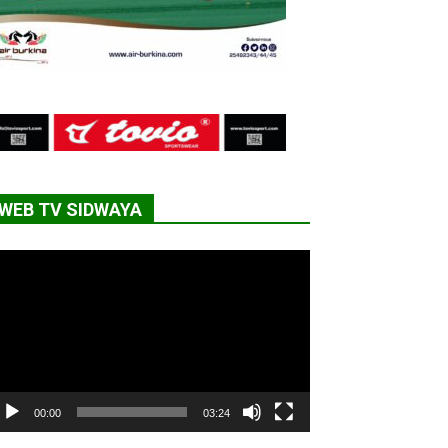
WEB TV SIDWAYA
cteur
déo
00:00
03:24