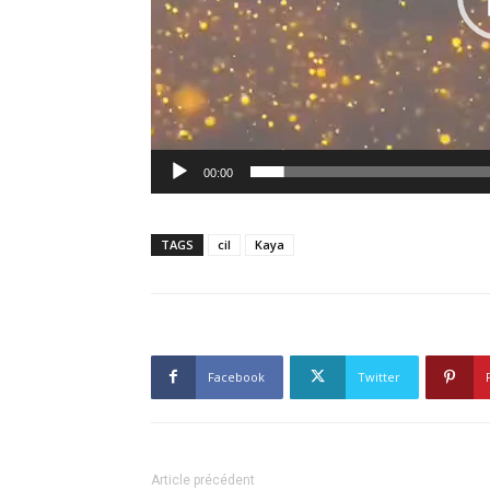
00:00
TAGS
cil
Kaya
Facebook
Twitter
Article précédent