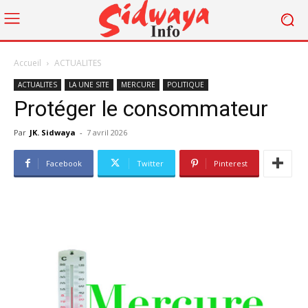
Accueil
ACTUALITES
ACTUALITES
LA UNE SITE
MERCURE
POLITIQUE
Protéger le consommateur
Par
JK. Sidwaya
-
7 avril 2026
Facebook
Twitter
Pinterest