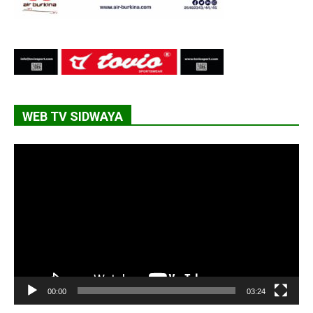
WEB TV SIDWAYA
Lecteur
vidéo
00:00
03:24