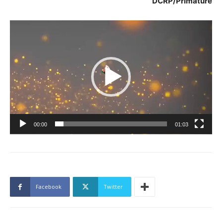
DCRP/Primature
Lecteur
vidéo
00:00
01:03
Facebook
Twitter