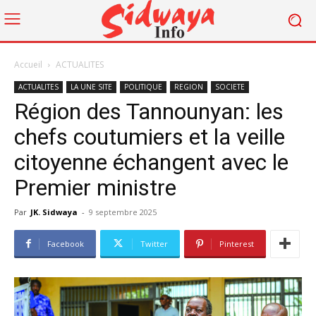
Accueil
ACTUALITES
ACTUALITES
LA UNE SITE
POLITIQUE
REGION
SOCIETE
Région des Tannounyan: les
chefs coutumiers et la veille
citoyenne échangent avec le
Premier ministre
Par
JK. Sidwaya
-
9 septembre 2025
Facebook
Twitter
Pinterest