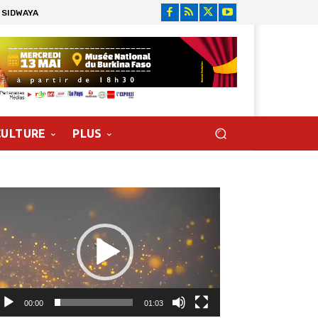
 SIDWAYA
CULTURE
PLUS
cteur
déo
00:00
01:03