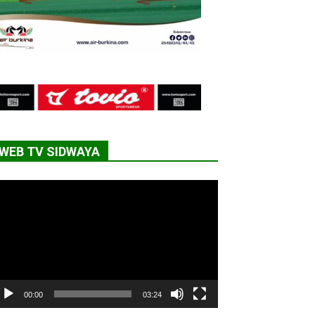
WEB TV SIDWAYA
cteur
déo
00:00
03:24