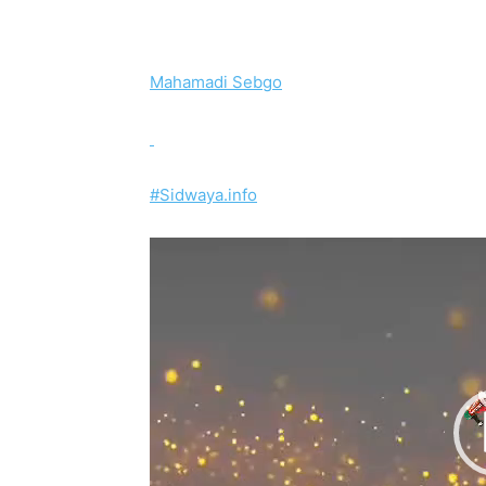
Mahamadi Sebgo
#Sidwaya.info