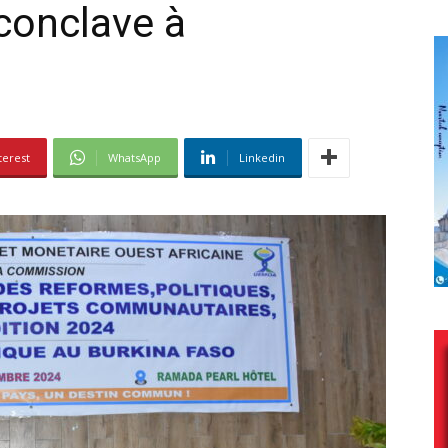
conclave à
terest
WhatsApp
Linkedin