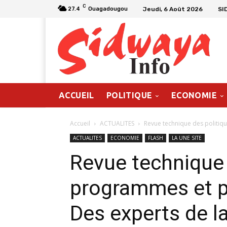
C
Jeudi, 6 Août 2026
SI
27.4
Ouagadougou
ACCUEIL
POLITIQUE
ECONOMIE
Accueil
ACTUALITES
Revue technique des politiqu
ACTUALITES
ECONOMIE
FLASH
LA UNE SITE
Revue technique 
programmes et p
Des experts de l