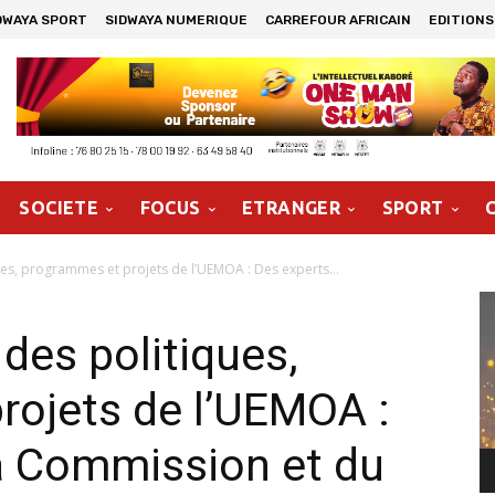
DWAYA SPORT
SIDWAYA NUMERIQUE
CARREFOUR AFRICAIN
EDITIONS
SOCIETE
FOCUS
ETRANGER
SPORT
es, programmes et projets de l’UEMOA : Des experts...
Le
vi
des politiques,
rojets de l’UEMOA :
a Commission et du