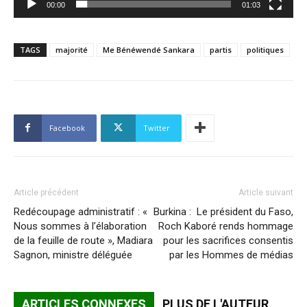
00:00
01:03
TAGS
majorité
Me Bénéwendé Sankara
partis
politiques
Facebook
Twitter
Article précédent
Article suivant
Redécoupage administratif : «
Burkina : Le président du Faso,
Nous sommes à l’élaboration
Roch Kaboré rends hommage
de la feuille de route », Madiara
pour les sacrifices consentis
Sagnon, ministre déléguée
par les Hommes de médias
ARTICLES CONNEXES
PLUS DE L'AUTEUR