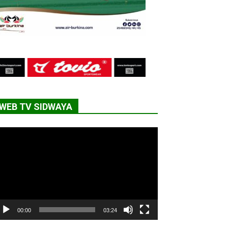
WEB TV SIDWAYA
cteur
déo
00:00
03:24