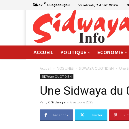
C
Vendredi, 7 Août 2026
S
32
Ouagadougou
ACCUEIL
POLITIQUE
ECONOMIE
Accueil
NOS UNES
SIDWAYA QUOTIDIEN
Une S
SIDWAYA QUOTIDIEN
Une Sidwaya du 
Par
JK. Sidwaya
-
6 octobre 2025
Facebook
Twitter
Pin