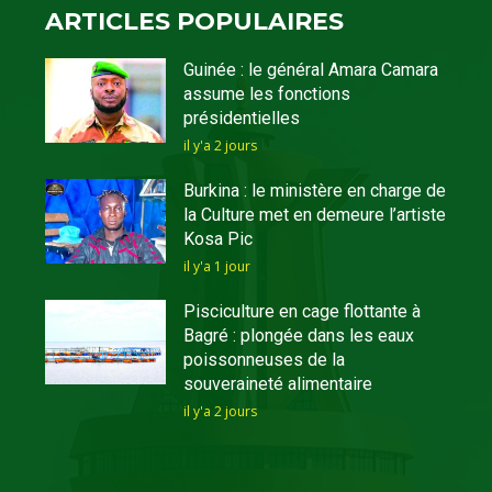
ARTICLES POPULAIRES
Guinée : le général Amara Camara
assume les fonctions
présidentielles
il y'a 2 jours
Burkina : le ministère en charge de
la Culture met en demeure l’artiste
Kosa Pic
il y'a 1 jour
Pisciculture en cage flottante à
Bagré : plongée dans les eaux
poissonneuses de la
souveraineté alimentaire
il y'a 2 jours