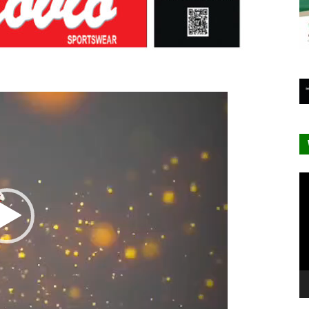
Lecteur
vidéo
Le
vi