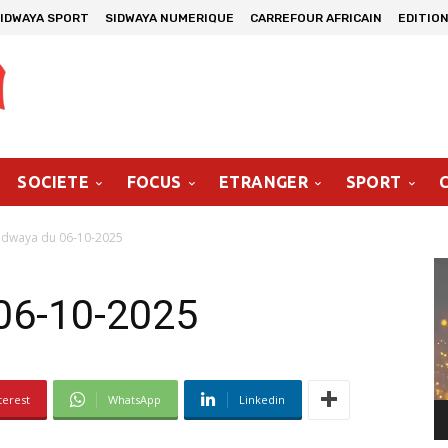
IDWAYA SPORT
SIDWAYA NUMERIQUE
CARREFOUR AFRICAIN
EDITION
SOCIETE
FOCUS
ETRANGER
SPORT
idwaya du 06-10-2025
Le
vi
06-10-2025
terest
WhatsApp
Linkedin