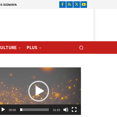
S SIDWAYA
CULTURE
PLUS
cteur
déo
00:00
01:03