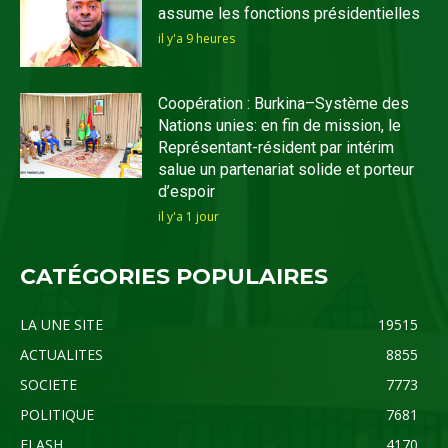
assume les fonctions présidentielles
il y'a 9 heures
Coopération : Burkina–Système des
Nations unies: en fin de mission, le
Représentant-résident par intérim
salue un partenariat solide et porteur
d’espoir
il y'a 1 jour
CATÉGORIES POPULAIRES
LA UNE SITE
19515
ACTUALITES
8855
SOCIETE
7773
POLITIQUE
7681
FLASH
4170