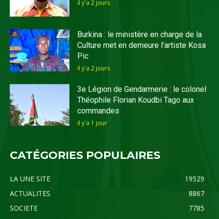
il y'a 2 jours
Burkina : le ministère en charge de la
Culture met en demeure l’artiste Kosa
Pic
il y'a 2 jours
3e Légion de Gendarmerie : le colonel
Théophile Florian Koudbi Tago aux
commandes
il y'a 1 jour
CATÉGORIES POPULAIRES
LA UNE SITE
19529
ACTUALITES
8867
SOCIETE
7785