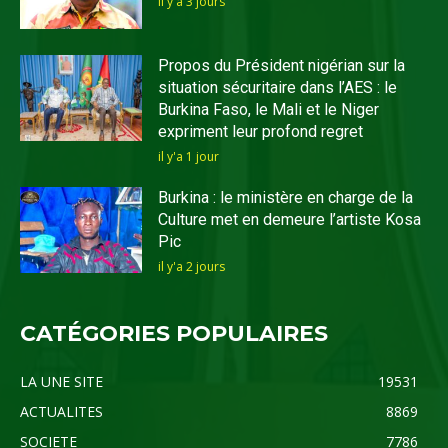
il y'a 3 jours
Propos du Président nigérian sur la
situation sécuritaire dans l’AES : le
Burkina Faso, le Mali et le Niger
expriment leur profond regret
il y'a 1 jour
Burkina : le ministère en charge de la
Culture met en demeure l’artiste Kosa
Pic
il y'a 2 jours
CATÉGORIES POPULAIRES
LA UNE SITE
19531
ACTUALITES
8869
SOCIETE
7786