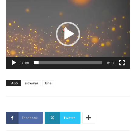
Lecteur
vidéo
00:00
01:03
TAGS
sidwaya
Une
Facebook
Twitter