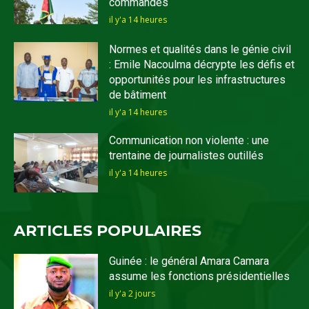
commandes
il y'a 14 heures
Normes et qualités dans le génie civil
: Emile Nacoulma décrypte les défis et
opportunités pour les infrastructures
de bâtiment
il y'a 14 heures
Communication non violente : une
trentaine de journalistes outillés
il y'a 14 heures
ARTICLES POPULAIRES
Guinée : le général Amara Camara
assume les fonctions présidentielles
il y'a 2 jours