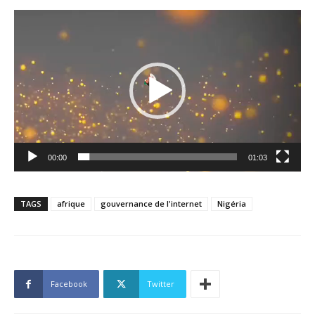
Lecteur
vidéo
00:00
01:03
TAGS
afrique
gouvernance de l'internet
Nigéria
Facebook
Twitter