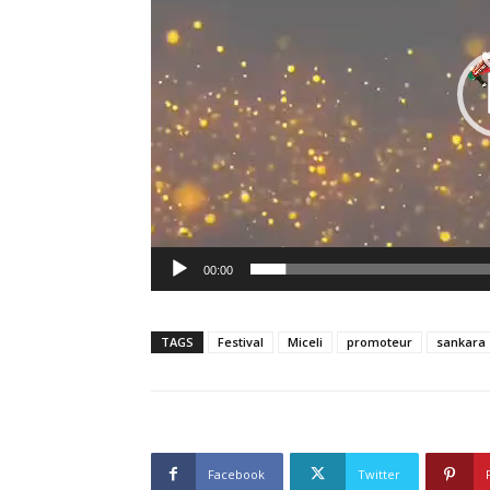
00:00
TAGS
Festival
Miceli
promoteur
sankara
Facebook
Twitter