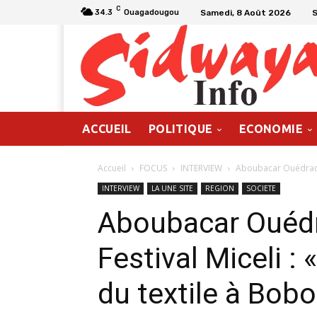
C
Samedi, 8 Août 2026
34.3
Ouagadougou
ACCUEIL
POLITIQUE
ECONOMIE
Accueil
FOCUS
INTERVIEW
Aboubacar Ouédraogo,
INTERVIEW
LA UNE SITE
REGION
SOCIETE
Aboubacar Ouédr
Festival Miceli : 
du textile à Bob