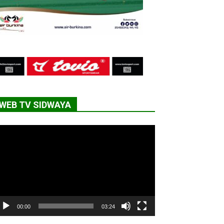
WEB TV SIDWAYA
cteur
déo
00:00
03:24