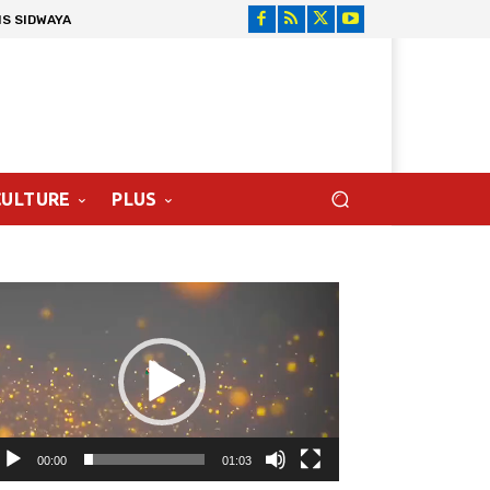
NS SIDWAYA
CULTURE
PLUS
cteur
déo
00:00
01:03