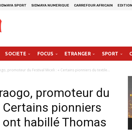
SIDWAYA SPORT
SIDWAYA NUMERIQUE
CARREFOUR AFRICAIN
EDITIO
SOCIETE
FOCUS
ETRANGER
SPORT
 promoteur du Festival Miceli : « Certains pionniers du textile...
Le
vi
aogo, promoteur du
« Certains pionniers
o ont habillé Thomas