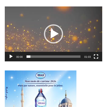
Lecteur
vidéo
00:00
01:03