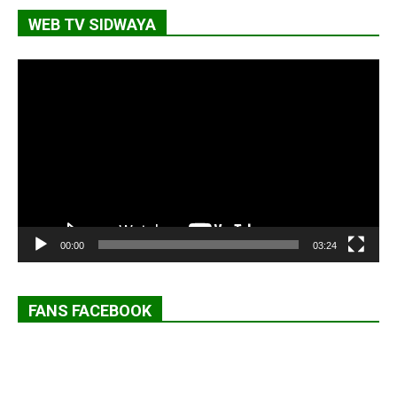
WEB TV SIDWAYA
Lecteur
vidéo
00:00
03:24
FANS FACEBOOK