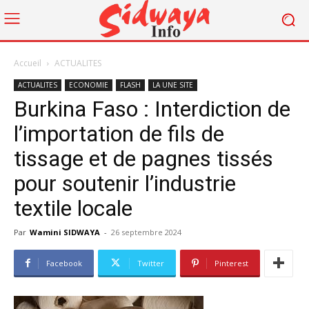
Accueil
ACTUALITES
ACTUALITES
ECONOMIE
FLASH
LA UNE SITE
Burkina Faso : Interdiction de
l’importation de fils de
tissage et de pagnes tissés
pour soutenir l’industrie
textile locale
Par
Wamini SIDWAYA
-
26 septembre 2024
Facebook
Twitter
Pinterest