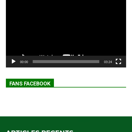
Lecteur
vidéo
00:00
03:24
FANS FACEBOOK