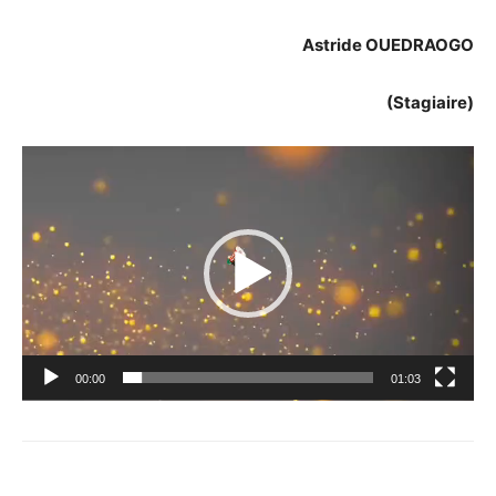
Astride OUEDRAOGO
(Stagiaire)
Lecteur
vidéo
00:00
01:03