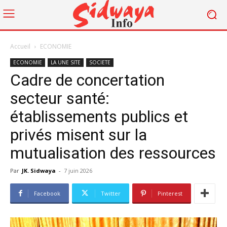
Accueil
ECONOMIE
ECONOMIE
LA UNE SITE
SOCIETE
Cadre de concertation
secteur santé:
établissements publics et
privés misent sur la
mutualisation des ressources
Par
JK. Sidwaya
-
7 juin 2026
Facebook
Twitter
Pinterest