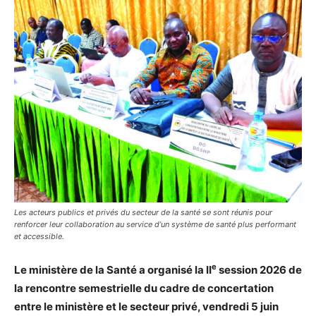
Les acteurs publics et privés du secteur de la santé se sont réunis pour
renforcer leur collaboration au service d’un système de santé plus performant
et accessible.
e
Le ministère de la Santé a organisé la II
session 2026 de
la rencontre semestrielle du cadre de concertation
entre le ministère et le secteur privé, vendredi 5 juin