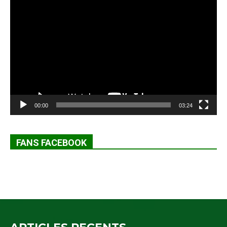
Lecteur
vidéo
00:00
03:24
FANS FACEBOOK