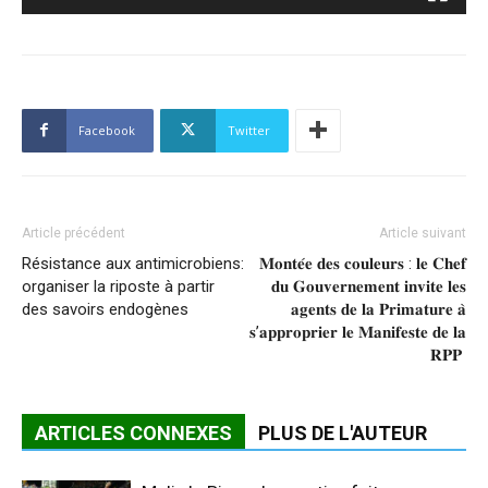
Facebook
Twitter
Article précédent
Article suivant
Résistance aux antimicrobiens:
𝐌𝐨𝐧𝐭𝐞́𝐞 𝐝𝐞𝐬 𝐜𝐨𝐮𝐥𝐞𝐮𝐫𝐬 : 𝐥𝐞 𝐂𝐡𝐞𝐟
organiser la riposte à partir
𝐝𝐮 𝐆𝐨𝐮𝐯𝐞𝐫𝐧𝐞𝐦𝐞𝐧𝐭 𝐢𝐧𝐯𝐢𝐭𝐞 𝐥𝐞𝐬
des savoirs endogènes
𝐚𝐠𝐞𝐧𝐭𝐬 𝐝𝐞 𝐥𝐚 𝐏𝐫𝐢𝐦𝐚𝐭𝐮𝐫𝐞 𝐚̀
𝐬’𝐚𝐩𝐩𝐫𝐨𝐩𝐫𝐢𝐞𝐫 𝐥𝐞 𝐌𝐚𝐧𝐢𝐟𝐞𝐬𝐭𝐞 𝐝𝐞 𝐥𝐚
𝐑𝐏𝐏 ‎
ARTICLES CONNEXES
PLUS DE L'AUTEUR