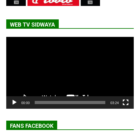
WEB TV SIDWAYA
Lecteur
vidéo
00:00
03:24
FANS FACEBOOK