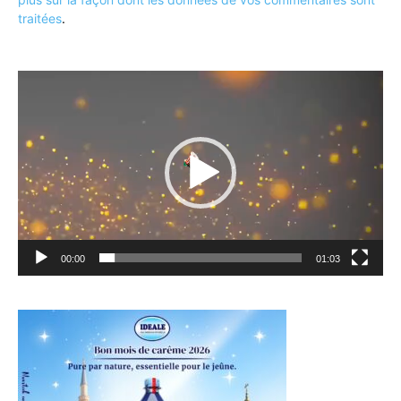
traitées
.
Lecteur
vidéo
00:00
01:03