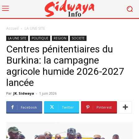
Accueil
LA UNE SITE
LA UNE SITE
POLITIQUE
REGION
SOCIETE
Centres pénitentiaires du
Burkina: la campagne
agricole humide 2026-2027
lancée
Par
JK. Sidwaya
-
1 juin 2026
Facebook
Twitter
Pinterest