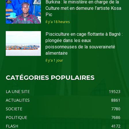
Burkina : le ministère en charge de la
Culture met en demeure l’artiste Kosa
Pic
il y'a 18 heures
Pisciculture en cage flottante à Bagré :
plongée dans les eaux
poissonneuses de la souveraineté
alimentaire
il y'a 1 jour
CATÉGORIES POPULAIRES
LA UNE SITE
19523
ACTUALITES
8861
SOCIETE
7780
POLITIQUE
7686
FLASH
4172