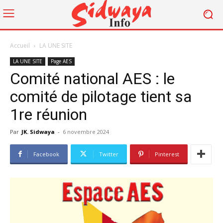
Accueil
LA UNE SITE
LA UNE SITE
Page AES
Comité national AES : le
comité de pilotage tient sa
1re réunion
Par
JK. Sidwaya
-
6 novembre 2024
Facebook
Twitter
Pinterest