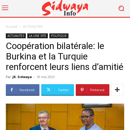
Accueil
ACTUALITES
ACTUALITES
LA UNE SITE
POLITIQUE
Coopération bilatérale: le
Burkina et la Turquie
renforcent leurs liens d’amitié
Par
JK. Sidwaya
-
18 mai 2025
Facebook
Twitter
Pinterest