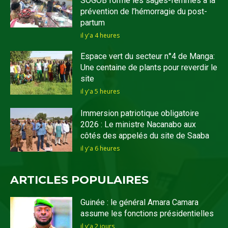
SOGOB forme les sages-femmes à la
prévention de l’hémorragie du post-
partum
il y'a 4 heures
Espace vert du secteur n°4 de Manga:
Une centaine de plants pour reverdir le
site
il y'a 5 heures
Immersion patriotique obligatoire
2026 : Le ministre Nacanabo aux
côtés des appelés du site de Saaba
il y'a 6 heures
ARTICLES POPULAIRES
Guinée : le général Amara Camara
assume les fonctions présidentielles
il y'a 2 jours