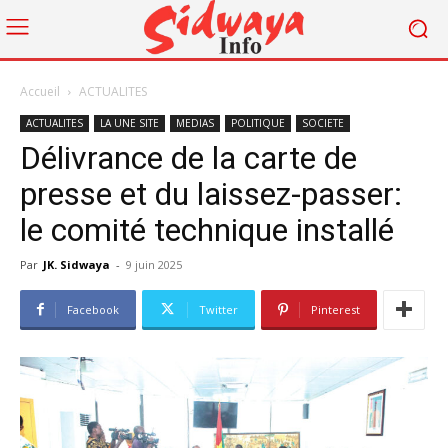
Accueil
ACTUALITES
ACTUALITES
LA UNE SITE
MEDIAS
POLITIQUE
SOCIETE
Délivrance de la carte de
presse et du laissez-passer:
le comité technique installé
Par
JK. Sidwaya
-
9 juin 2025
Facebook
Twitter
Pinterest