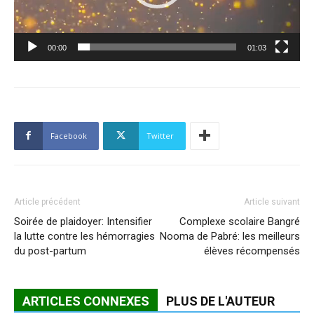
00:00
01:03
Facebook
Twitter
Article précédent
Article suivant
Soirée de plaidoyer: Intensifier
Complexe scolaire Bangré
la lutte contre les hémorragies
Nooma de Pabré: les meilleurs
du post-partum
élèves récompensés
ARTICLES CONNEXES
PLUS DE L'AUTEUR