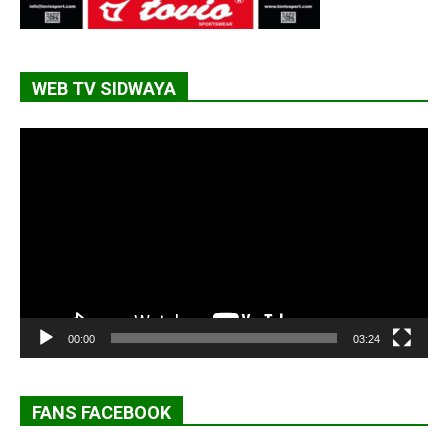
WEB TV SIDWAYA
Lecteur
vidéo
00:00
03:24
FANS FACEBOOK