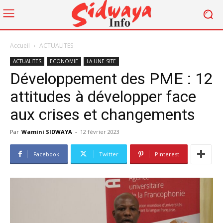
Accueil
ACTUALITES
ACTUALITES
ECONOMIE
LA UNE SITE
Développement des PME : 12
attitudes à développer face
aux crises et changements
Par
Wamini SIDWAYA
-
12 février 2023
Facebook
Twitter
Pinterest