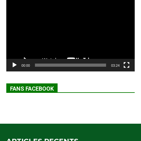
Lecteur
vidéo
00:00
03:24
FANS FACEBOOK