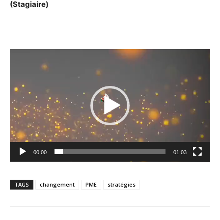
(Stagiaire)
Lecteur
vidéo
00:00
01:03
TAGS
changement
PME
stratégies