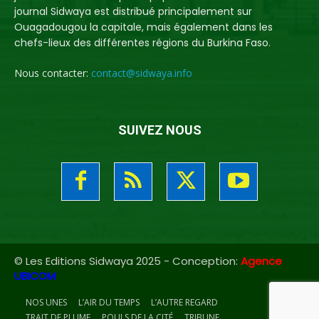
journal Sidwaya est distribué principalement sur
Ouagadougou la capitale, mais également dans les
chefs-lieux des différentes régions du Burkina Faso.
Nous contacter:
contact@sidwaya.info
SUIVEZ NOUS
© Les Editions Sidwaya 2025 - Conception:
Agence
UBICOM
NOS UNES
L’AIR DU TEMPS
L’AUTRE REGARD
TRAIT DE PLUME
POULS DE LA CITÉ
TRIBUNE