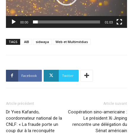
00:00
01:03
TAGS
AIB
sidwaya
Web et Multimédias
Facebook
Twitter
Article précédent
Article suivant
Dr Yves Kafando,
Coopération sino-americaine :
coordonnateur national de la
Le président Xi Jinping
CNLF: « La fraude porte un
rencontre une délégation du
coup dur à la reconquête
Sénat américain