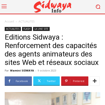
Accueil
ACTUALITES
ACTUALITES
FLASH
LA UNE SITE
Editions Sidwaya :
Renforcement des capacités
des agents animateurs des
sites Web et réseaux sociaux
Par
Wamini SIDWAYA
-
9 octobre 2023
Facebook
Twitter
Pinterest