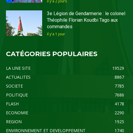
il y'a 2 jours
3e Légion de Gendarmerie : le colonel
Théophile Florian Koudbi Tago aux
commandes
il y'a 1 jour
CATÉGORIES POPULAIRES
LA UNE SITE
19529
ACTUALITES
8867
SOCIETE
7785
POLITIQUE
7686
FLASH
4178
ECONOMIE
2290
REGION
1925
ENVIRONNEMENT ET DEVELOPPEMENT
1740