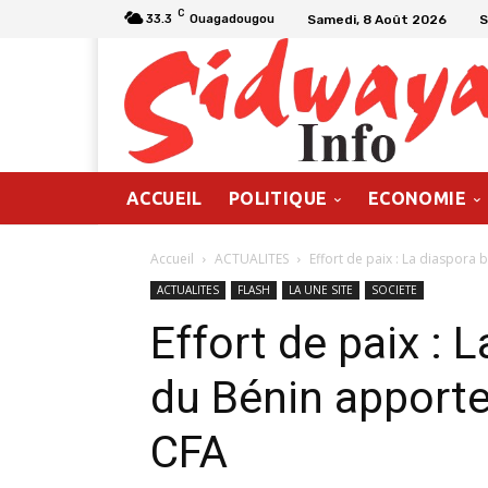
C
Samedi, 8 Août 2026
S
33.3
Ouagadougou
ACCUEIL
POLITIQUE
ECONOMIE
Accueil
ACTUALITES
Effort de paix : La diaspora 
ACTUALITES
FLASH
LA UNE SITE
SOCIETE
Effort de paix : 
du Bénin apporte
CFA