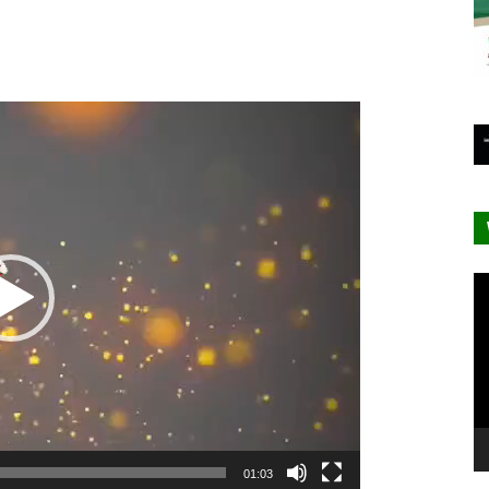
Lecteur
vidéo
Le
vi
01:03