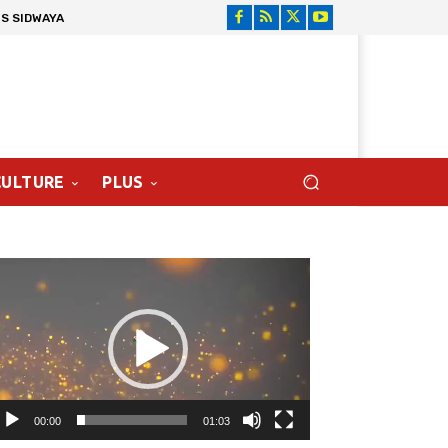
S SIDWAYA
CULTURE
PLUS
cteur
déo
00:00
01:03