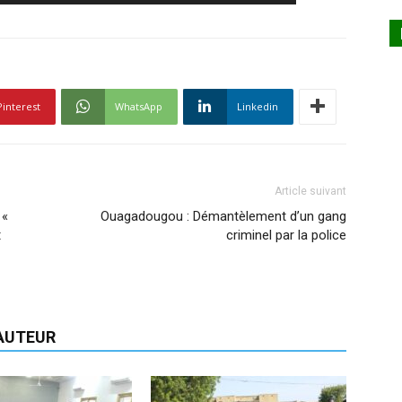
Pinterest
WhatsApp
Linkedin
Article suivant
 «
Ouagadougou : Démantèlement d’un gang
t
criminel par la police
'AUTEUR