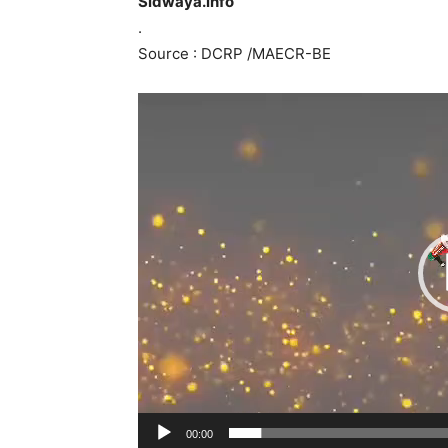
Sidwaya.info
.
Source : DCRP /MAECR-BE
00:00