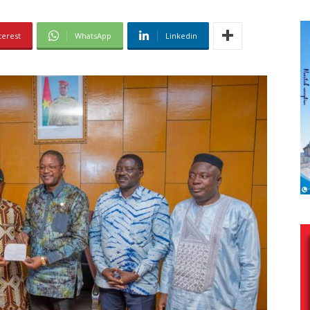
terest
WhatsApp
Linkedin