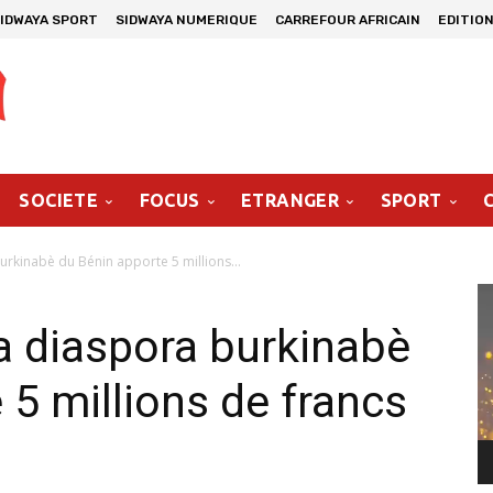
IDWAYA SPORT
SIDWAYA NUMERIQUE
CARREFOUR AFRICAIN
EDITION
SOCIETE
FOCUS
ETRANGER
SPORT
burkinabè du Bénin apporte 5 millions...
Le
vi
La diaspora burkinabè
 5 millions de francs