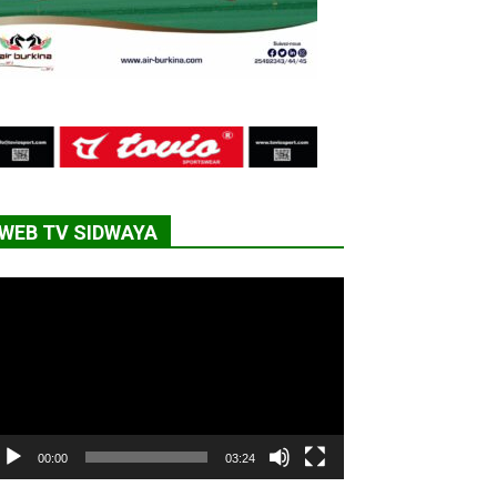
WEB TV SIDWAYA
cteur
déo
00:00
03:24