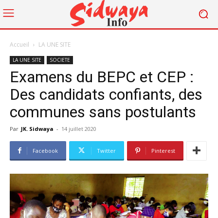
Accueil
LA UNE SITE
LA UNE SITE
SOCIETE
Examens du BEPC et CEP :
Des candidats confiants, des
communes sans postulants
Par
JK. Sidwaya
-
14 juillet 2020
Facebook
Twitter
Pinterest