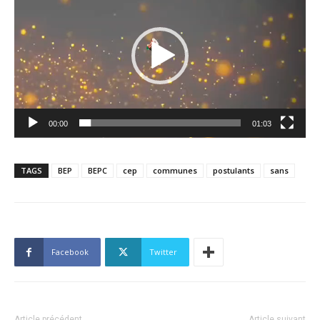
vidéo
00:00
01:03
TAGS
BEP
BEPC
cep
communes
postulants
sans
Facebook
Twitter
Article précédent
Article suivant