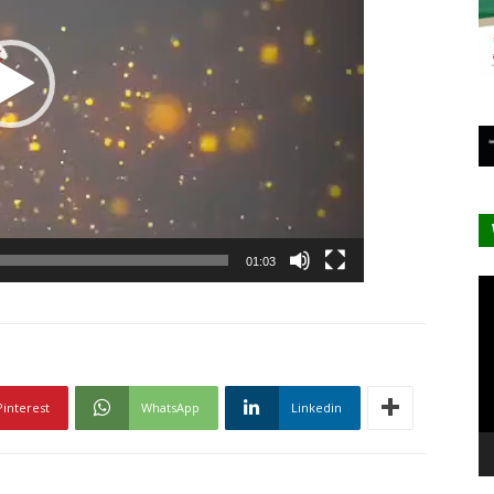
01:03
Le
vi
Pinterest
WhatsApp
Linkedin