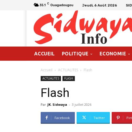
C
Jeudi, 6 Août 2026
SI
35.1
Ouagadougou
ACCUEIL
POLITIQUE
ECONOMIE
Accueil
ACTUALITES
Flash
ACTUALITES
FLASH
Flash
Par
JK. Sidwaya
-
3 juillet 2026
Facebook
Twitter
Pin