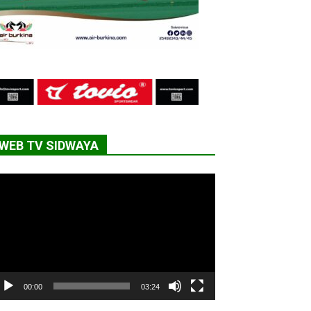
WEB TV SIDWAYA
cteur
déo
00:00
03:24