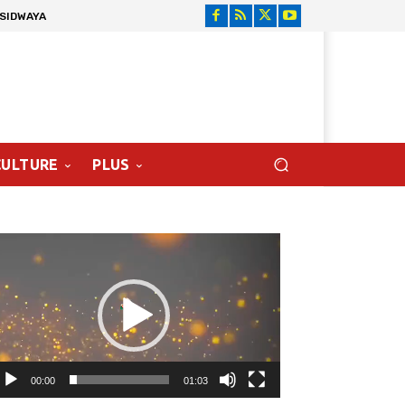
 SIDWAYA
CULTURE
PLUS
cteur
déo
00:00
01:03