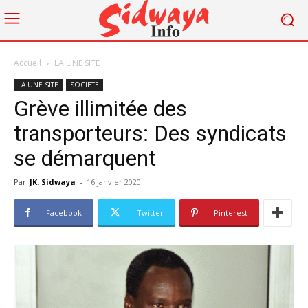
Accueil
LA UNE SITE
LA UNE SITE
SOCIETE
Grève illimitée des
transporteurs: Des syndicats
se démarquent
Par
JK. Sidwaya
-
16 janvier 2020
Facebook
Twitter
Pinterest