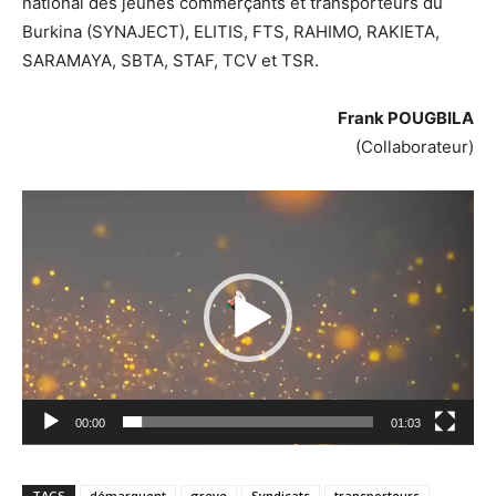
national des jeunes commerçants et transporteurs du
Burkina (SYNAJECT), ELITIS, FTS, RAHIMO, RAKIETA,
SARAMAYA, SBTA, STAF, TCV et TSR.
Frank POUGBILA
(Collaborateur)
Lecteur
vidéo
00:00
01:03
TAGS
démarquent
greve
Syndicats
transporteurs