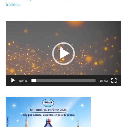
traitées
.
Lecteur
vidéo
00:00
01:03