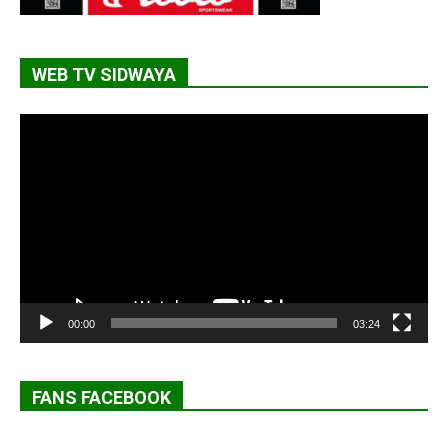
WEB TV SIDWAYA
Lecteur
vidéo
00:00
03:24
FANS FACEBOOK