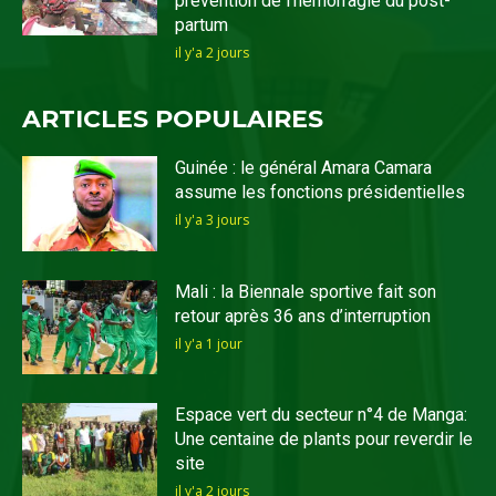
prévention de l’hémorragie du post-
partum
il y'a 2 jours
ARTICLES POPULAIRES
Guinée : le général Amara Camara
assume les fonctions présidentielles
il y'a 3 jours
Mali : la Biennale sportive fait son
retour après 36 ans d’interruption
il y'a 1 jour
Espace vert du secteur n°4 de Manga:
Une centaine de plants pour reverdir le
site
il y'a 2 jours