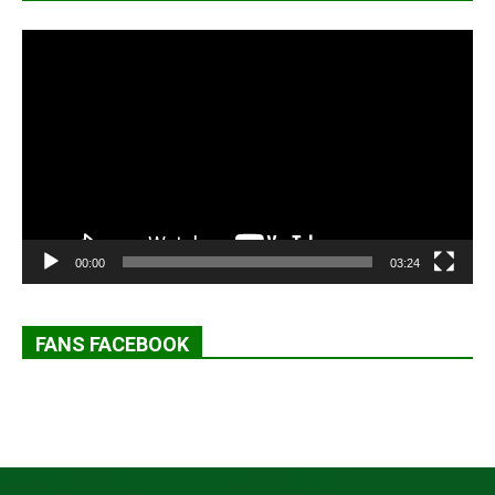
Lecteur
vidéo
00:00
03:24
FANS FACEBOOK