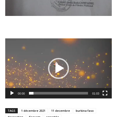
Lecteur
vidéo
00:00
01:03
TAGS
1 décembre 2021
11 decembre
burkina faso
decoration
Kosyam
reportée