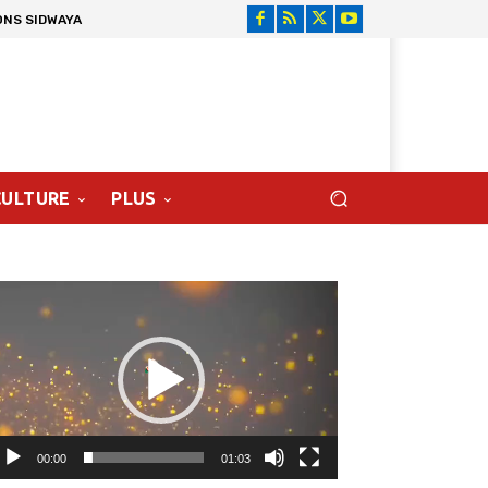
ONS SIDWAYA
CULTURE
PLUS
cteur
déo
00:00
01:03