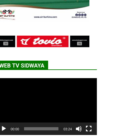
WEB TV SIDWAYA
cteur
déo
00:00
03:24