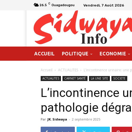
C
Vendredi, 7 Août 2026
26.5
Ouagadougou
ACCUEIL
POLITIQUE
ECONOMIE
Accueil
ACTUALITES
L’incontinence urinaire: une
ACTUALITES
CARNET SANTÉ
LA UNE SITE
SOCIETE
L’incontinence ur
pathologie dégra
Par
JK. Sidwaya
-
2 septembre 2025