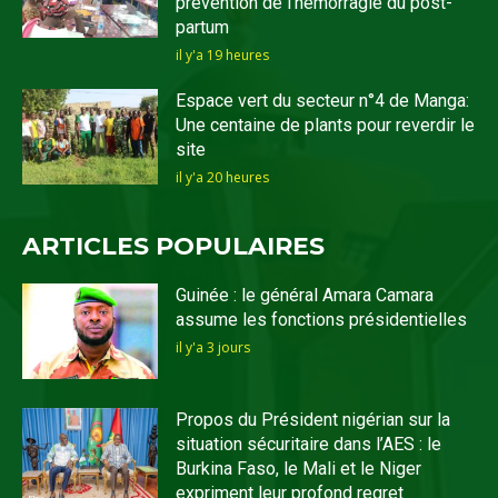
prévention de l’hémorragie du post-
partum
il y'a 19 heures
Espace vert du secteur n°4 de Manga:
Une centaine de plants pour reverdir le
site
il y'a 20 heures
ARTICLES POPULAIRES
Guinée : le général Amara Camara
assume les fonctions présidentielles
il y'a 3 jours
Propos du Président nigérian sur la
situation sécuritaire dans l’AES : le
Burkina Faso, le Mali et le Niger
expriment leur profond regret