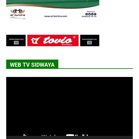
WEB TV SIDWAYA
Lecteur
vidéo